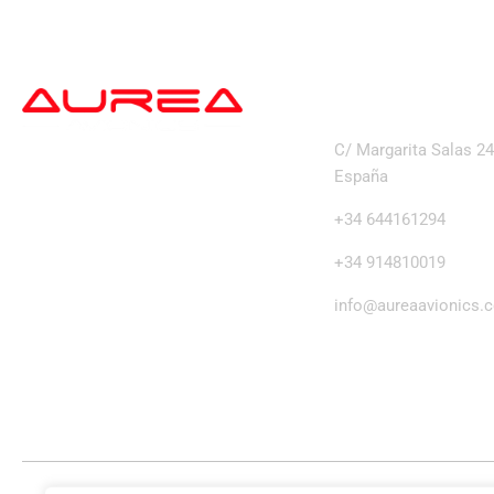
dirección
C/ Margarita Salas 2
España
+34 644161294
+34 914810019
info@aureaavionics.