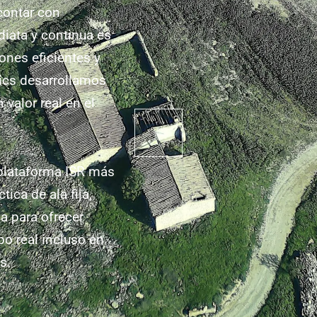
contar con
diata y continua es
ones eficientes y
ics desarrollamos
 valor real en el
 plataforma ISR más
ica de ala fija,
da para ofrecer
po real incluso en
s.