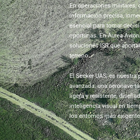
En operaciones militares, 
información precisa, inme
esencial para tomar decisi
oportunas. En Aurea Avion
soluciones ISR que aportan
terreno.
El Seeker UAS, es nuestra
avanzada: una aeronave táct
ligera y resistente, diseña
inteligencia visual en tiem
los entornos más exigente