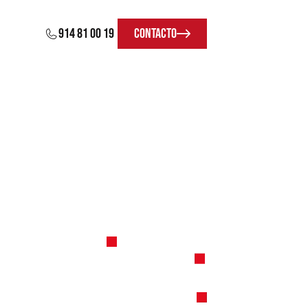
914 81 00 19
Contacto
alcance, precisión y
control total