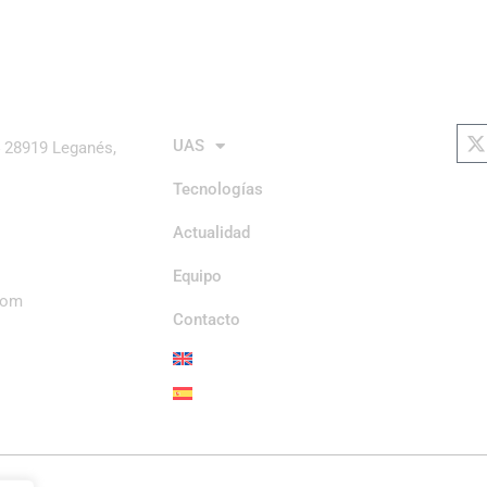
enlaces
red
X
t
UAS
4 28919 Leganés,
Tecnologías
Actualidad
Equipo
com
Contacto