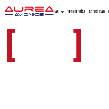
UAS
TECNOLOGÍAS
ACTUALIDAD
[
]
Seeke
UAS