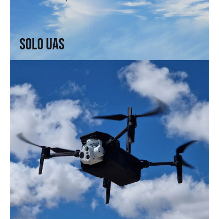
Rápido y eficiente. Rendimiento avanzado, velocidad
superior.
↗
Solo UAS
Explorer UAS
Versatilidad y portabilidad. Alta tecnología en formato
compacto.
↗