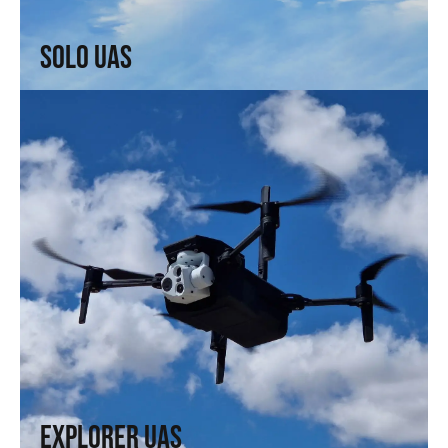
↗
Solo UAS
Explorer UAS
Versatilidad y portabilidad. Alta tecnología en formato
compacto.
↗
Explorer UAS